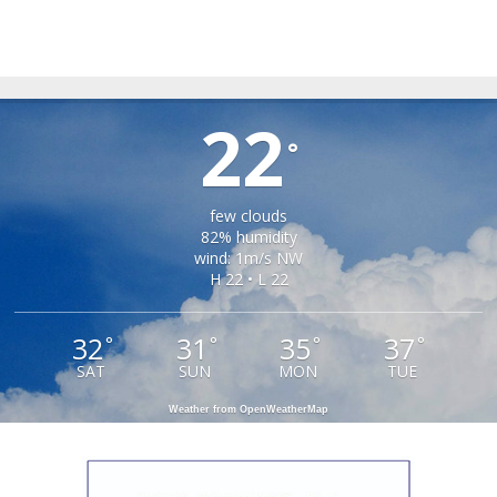
CHIRPAR
22
°
few clouds
82% humidity
wind: 1m/s NW
H 22 • L 22
32
31
35
37
°
°
°
°
SAT
SUN
MON
TUE
Weather from OpenWeatherMap