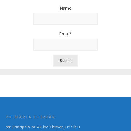
Name
Email*
PRIMĂRIA CHIRPĂR
str. Principala, nr. 47, loc. Chirpar, jud Sibiu