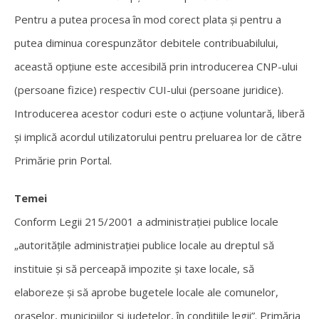
Pentru a putea procesa în mod corect plata și pentru a
putea diminua corespunzător debitele contribuabilului,
această opțiune este accesibilă prin introducerea CNP-ului
(persoane fizice) respectiv CUI-ului (persoane juridice).
Introducerea acestor coduri este o acțiune voluntară, liberă
și implică acordul utilizatorului pentru preluarea lor de către
Primărie prin Portal.
Temei
Conform Legii 215/2001 a administrației publice locale
„autorităţile administraţiei publice locale au dreptul să
instituie şi să perceapă impozite şi taxe locale, să
elaboreze şi să aprobe bugetele locale ale comunelor,
oraşelor, municipiilor şi judeţelor, în condiţiile legii”. Primăria