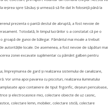
la ieșirea spre Săsăuș și urmează să fie dat în folosință până la
t terenul prezenta o pantă destul de abruptă, a fost nevoie de
terasament. Totodată, în timpul lucrărilor s-a constatat că pe o
t o groapă de gunoi de bălegar. Pământul mai moale a trebuit
 de autoritățile locale. De asemenea, a fost nevoie de săpături mai
efacerea zonei excavate suplimentar cu pământ galben pentru
lui, împrejmuirea de gard și realizarea sistemului de canalizare,
ră. Vor urma apoi pavarea cu piscoturi, realizarea iluminatului
i amplasate apoi containere de tipul: frigorific, deșeuri periculoase,
rice și electrocasnice mici, colectare obiecte de uz casnic,
tice, colectare lemn, mobilier, colectare sticlă, colectare