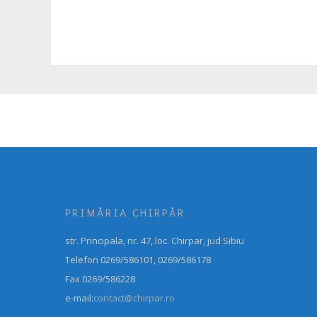
PRIMĂRIA CHIRPĂR
str. Principala, nr. 47, loc. Chirpar, jud Sibiu
Telefon 0269/586101, 0269/586178
Fax 0269/586228
e-mail:
contact@chirpar.ro