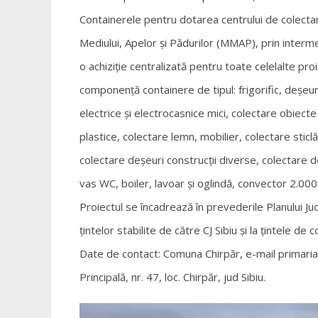
Containerele pentru dotarea centrului de colectare
Mediului, Apelor și Pădurilor (MMAP), prin interm
o achiziție centralizată pentru toate celelalte proi
componență containere de tipul: frigorific, deșeu
electrice și electrocasnice mici, colectare obiec
plastice, colectare lemn, mobilier, colectare stic
colectare deșeuri construcții diverse, colectare 
vas WC, boiler, lavoar și oglindă, convector 2.000
Proiectul se încadrează în prevederile Planului Ju
țintelor stabilite de către CJ Sibiu și la țintele d
Date de contact: Comuna Chirpăr, e-mail
primari
Principală, nr. 47, loc. Chirpăr, jud Sibiu.