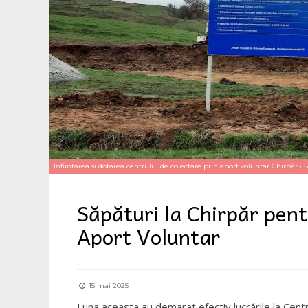
Infiintarea si dotarea centrului de colectare prin aport voluntar Chirpăr
•
S
Săpături la Chirpăr pent
Aport Voluntar
15 mai 2025
Luna aceasta au demarat efectiv lucrările la Cent