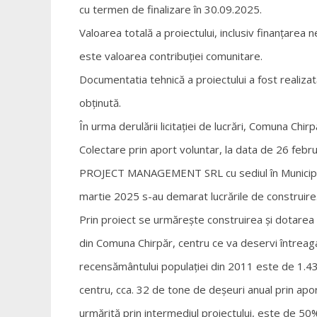
cu termen de finalizare în 30.09.2025.
Valoarea totală a proiectului, inclusiv finanțarea
este valoarea contribuției comunitare.
Documentatia tehnică a proiectului a fost realizat
obținută.
În urma derulării licitației de lucrări, Comuna Chir
Colectare prin aport voluntar, la data de 26 febr
PROJECT MANAGEMENT SRL cu sediul în Municipiul B
martie 2025 s-au demarat lucrările de construire
Prin proiect se urmărește construirea și dotarea u
din Comuna Chirpăr, centru ce va deservi întreag
recensământului populației din 2011 este de 1.434
centru, cca. 32 de tone de deșeuri anual prin apor
urmărită prin intermediul proiectului, este de 50