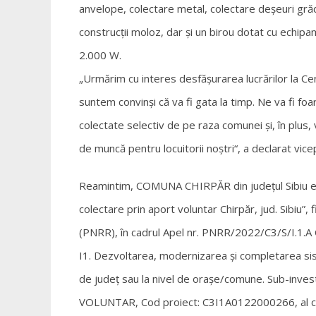
anvelope, colectare metal, colectare deșeuri grăd
construcții moloz, dar și un birou dotat cu echipa
2.000 W.
„Urmărim cu interes desfășurarea lucrărilor la Ce
suntem convinși că va fi gata la timp. Ne va fi fo
colectate selectiv de pe raza comunei și, în plus
de muncă pentru locuitorii noștri“, a declarat vice
Reamintim, COMUNA CHIRPĂR din județul Sibiu este
colectare prin aport voluntar Chirpăr, jud. Sibiu”,
(PNRR), în cadrul Apel nr. PNRR/2022/C3/S/
I1. Dezvoltarea, modernizarea și completarea sis
de județ sau la nivel de orașe/comune. Sub-in
VOLUNTAR, Cod proiect: C3I1A0122000266, al căr