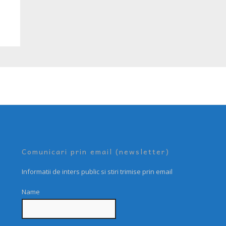
Comunicari prin email (newsletter)
Informatii de inters public si stiri trimise prin email
Name