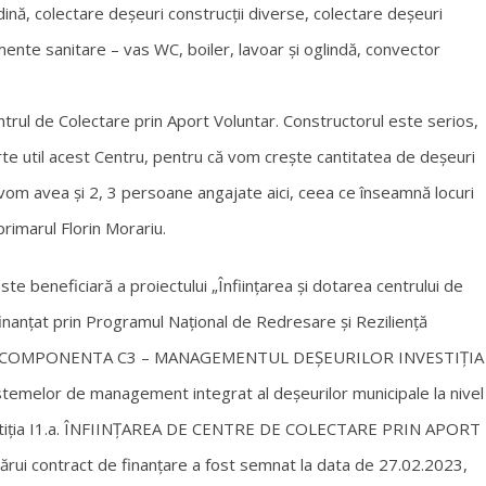
ină, colectare deșeuri construcții diverse, colectare deșeuri
mente sanitare – vas WC, boiler, lavoar și oglindă, convector
ntrul de Colectare prin Aport Voluntar. Constructorul este serios,
arte util acest Centru, pentru că vom crește cantitatea de deșeuri
, vom avea și 2, 3 persoane angajate aici, ceea ce înseamnă locuri
primarul Florin Morariu.
 beneficiară a proiectului „Înființarea și dotarea centrului de
 finanțat prin Programul Național de Redresare și Reziliență
I.1.A COMPONENTA C3 – MANAGEMENTUL DEŞEURILOR INVESTIŢIA
temelor de management integrat al deșeurilor municipale la nivel
vestiția I1.a. ÎNFIINȚAREA DE CENTRE DE COLECTARE PRIN APORT
ui contract de finanțare a fost semnat la data de 27.02.2023,