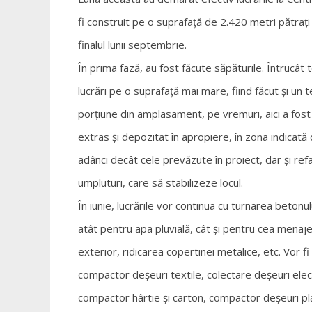
fi construit pe o suprafață de 2.420 metri pătrați 
finalul lunii septembrie.
În prima fază, au fost făcute săpăturile. Întrucâ
lucrări pe o suprafață mai mare, fiind făcut și un 
porțiune din amplasament, pe vremuri, aici a fos
extras și depozitat în apropiere, în zona indicată
adânci decât cele prevăzute în proiect, dar și r
umpluturi, care să stabilizeze locul.
În iunie, lucrările vor continua cu turnarea betonu
atât pentru apa pluvială, cât și pentru cea menaje
exterior, ridicarea copertinei metalice, etc. Vor f
compactor deșeuri textile, colectare deșeuri elect
compactor hârtie și carton, compactor deșeuri plas