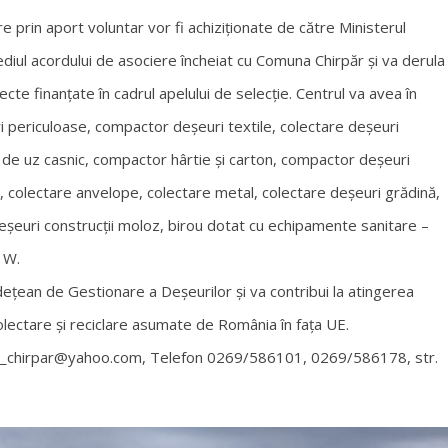
 prin aport voluntar vor fi achiziționate de către Ministerul
ediul acordului de asociere încheiat cu Comuna Chirpăr și va derula
ecte finanțate în cadrul apelului de selecție. Centrul va avea în
ri periculoase, compactor deșeuri textile, colectare deșeuri
te de uz casnic, compactor hârtie și carton, compactor deșeuri
lă, colectare anvelope, colectare metal, colectare deșeuri grădină,
deșeuri construcții moloz, birou dotat cu echipamente sanitare –
 W.
dețean de Gestionare a Deșeurilor și va contribui la atingerea
e colectare și reciclare asumate de România în fața UE.
a_chirpar@yahoo.com
, Telefon 0269/586101, 0269/586178, str.