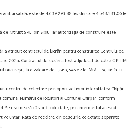
 nerambursabilă, este de 4.639.293,88 lei, din care 4.543.131,06 lei
ă de Mtrust SRL, din Sibiu, iar autorizația de construire este
păr a atribuit contractul de lucrări pentru construirea Centrului de
uarie 2025. Contractul de lucrări a fost adjudecat de către OPTIM
ucurești, la o valoare de 1,863,546.82 lei fără TVA, iar în 11
.
nui centru de colectare prin aport voluntar în localitatea Chipăr
a comună. Numărul de locuitori ai Comunei Chirpăr, conform
. Se estimează că vor fi colectate, prin intermediul acestui
t voluntar. Rata de reciclare din deșeurile colectate separate,
%.