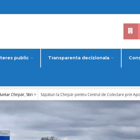
nteres public
Transparenta decizionala
Cons
oluntar Chirpăr
,
Stiri
Săpături la Chirpăr pentru Centrul de Colectare prin Apo