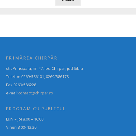
PRIMĂRIA CHIRPĂR
str. Principala, nr. 47, loc. Chirpar, jud Sibiu
Telefon 0269/586101, 0269/586178
Fax 0269/586228
e-mail:
contact@chirpar.ro
PROGRAM CU PUBLICUL
Luni – joi 8.00 – 16:00
Vineri 8.00- 13.30