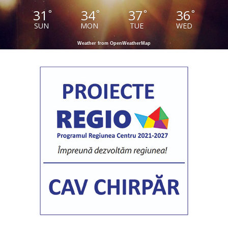
31
34
37
36
°
°
°
°
SUN
MON
TUE
WED
Weather from OpenWeatherMap