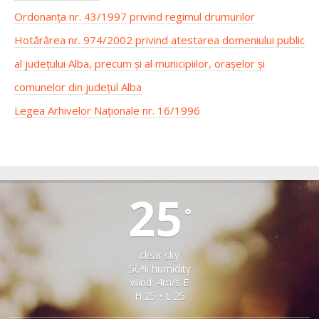
Ordonanța nr. 43/1997 privind regimul drumurilor
Hotărârea nr. 974/2002 privind atestarea domeniului public
al județului Alba, precum și al municipiilor, orașelor și
comunelor din județul Alba
Legea Arhivelor Naționale nr. 16/1996
CHIRPAR
25
°
clear sky
56% humidity
wind: 4m/s E
H 25 • L 25