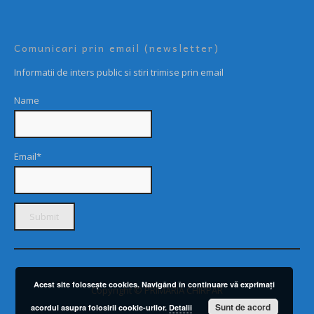
Comunicari prin email (newsletter)
Informatii de inters public si stiri trimise prin email
Name
Email*
Acest site foloseşte cookies. Navigând în continuare vă exprimaţi
Copyright © PRIMARIA CHIRPĂR
Sunt de acord
acordul asupra folosirii cookie-urilor.
Detalii